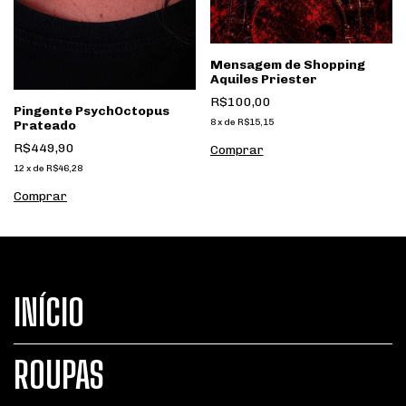
Mensagem de Shopping
Aquiles Priester
R$100,00
Pingente PsychOctopus
8
x
de
R$15,15
Prateado
R$449,90
12
x
de
R$46,28
INÍCIO
ROUPAS