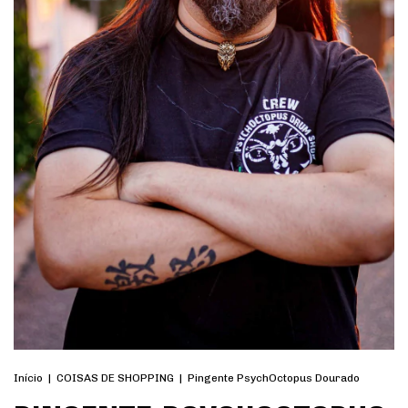
Início
|
COISAS DE SHOPPING
|
Pingente PsychOctopus Dourado