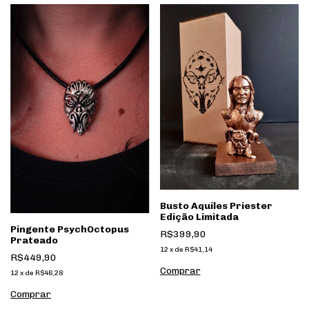
Busto Aquiles Priester
Edição Limitada
Pingente PsychOctopus
R$399,90
Prateado
12
x
de
R$41,14
R$449,90
12
x
de
R$46,28