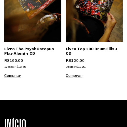
Livro The PsychOctopus
Livro Top 100 Drum Fills +
Play Along + CD
CD
R$160,00
R$120,00
12
x
de
R$16,46
9
x
de
R$16,21
INÍCIO