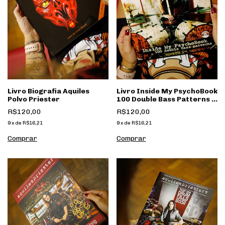
Livro Inside My PsychoBook
Livro Biografia Aquiles
100 Double Bass Patterns +
Polvo Priester
CD
R$120,00
R$120,00
9
x
de
R$16,21
9
x
de
R$16,21