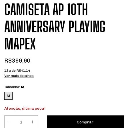
CAMISETA AP 10TH
ANNIVERSARY PLAYING
MAPEX
R$399,90
12
x de
R$41,14
Ver mais detalhes
Tamanho:
M
M
Atenção, última peça!