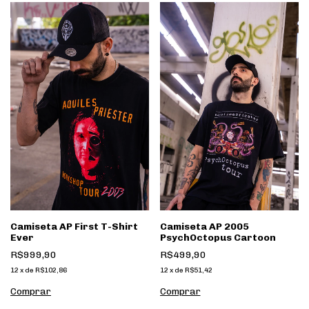
Camiseta AP First T-Shirt
Camiseta AP 2005
Ever
PsychOctopus Cartoon
R$999,90
R$499,90
12
x
de
R$102,86
12
x
de
R$51,42
Comprar
Comprar