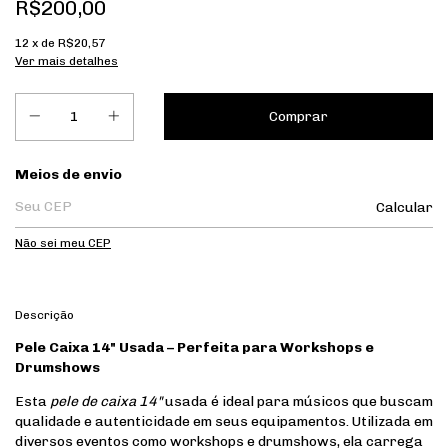
R$200,00
12
x de
R$20,57
Ver mais detalhes
Entregas para o CEP:
Meios de envio
Calcular
Não sei meu CEP
Descrição
Pele Caixa 14" Usada – Perfeita para Workshops e
Drumshows
Esta
pele de caixa 14"
usada é ideal para músicos que buscam
qualidade e autenticidade em seus equipamentos. Utilizada em
diversos eventos como workshops e drumshows, ela carrega