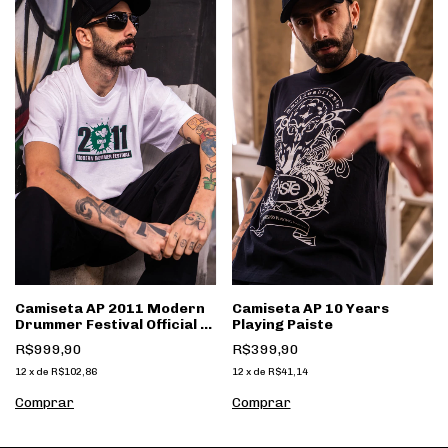
Camiseta AP 2011 Modern
Camiseta AP 10 Years
Drummer Festival Official T-
Playing Paiste
Shirt
R$999,90
R$399,90
12
x
de
R$102,86
12
x
de
R$41,14
Comprar
Comprar