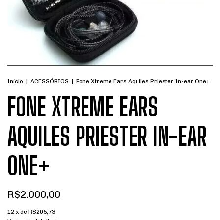
Início
|
ACESSÓRIOS
|
Fone Xtreme Ears Aquiles Priester In-ear One+
FONE XTREME EARS
AQUILES PRIESTER IN-EAR
ONE+
R$2.000,00
12
x de
R$205,73